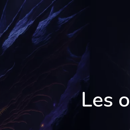
École 3D
Les o