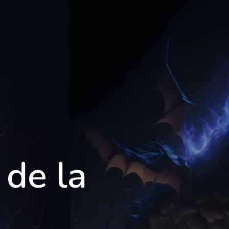
Foire aux questions
Mentions Légales
ontact
Demande d'informations
 de la
7