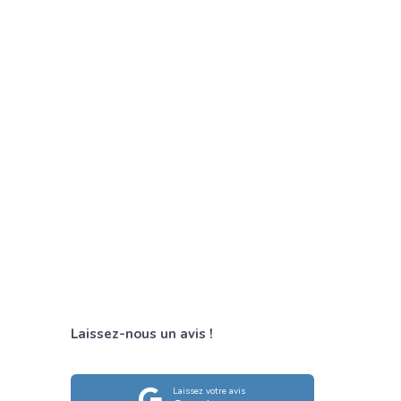
s d'inscription ?
supplémentaires à prévoir ?
 payer mensuellement ?
ire financer ma formation ?
Laissez-nous un avis !
Laissez votre avis