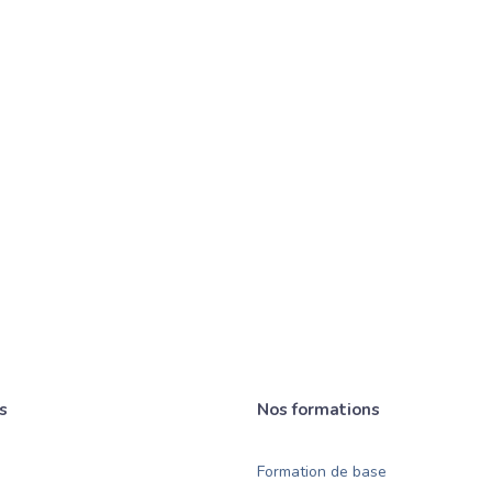
Quels sont les frai
s
Y a-t-il des frais 
Est-il possible de
Comment puis-je fa
s
Nos formations
Formation de base