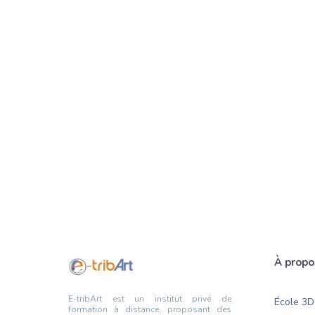
FAQ
Foire aux question
Nous sommes à votre écoute
À propo
E-tribArt est un institut privé de
École 3D
formation à distance, proposant des