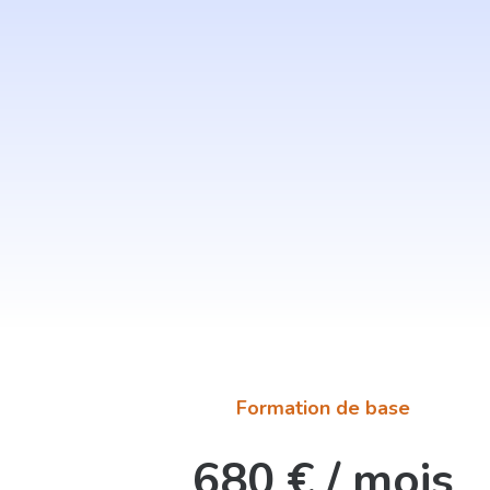
École 3D
Formation de base
680 € / mois