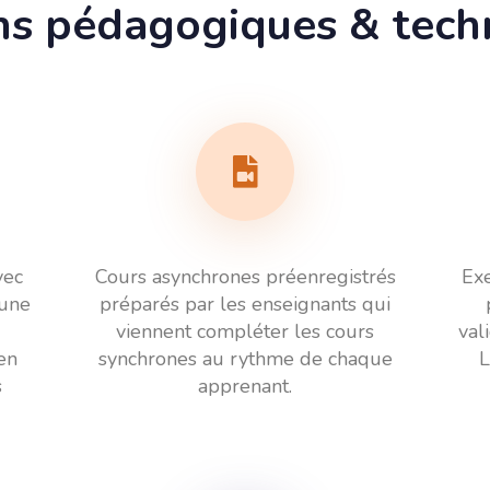
s pédagogiques & tech
vec
Cours asynchrones préenregistrés
Exe
 une
préparés par les enseignants qui
viennent compléter les cours
val
en
synchrones au rythme de chaque
L
s
apprenant.