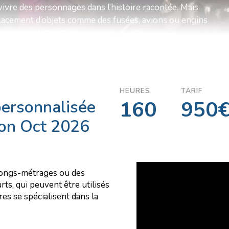
vivre des personnages dans l’histoire racontée. Mais
éplacement d’objets comme des fusées, avions ou engins
raphiste effets spéciaux.
HEURES
TARIF
personnalisée
160
950€
ion Oct 2026
 longs-métrages ou des
ts, qui peuvent être utilisés
res se spécialisent dans la