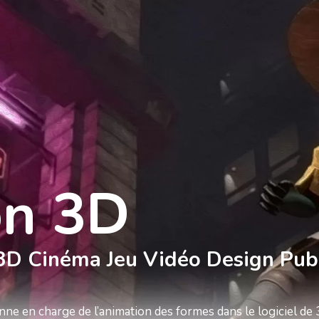
Formations
Qualité
Tarifs
Blog
C
on 3D
3D Cinéma Jeu Vidéo Design Pub
ne en charge de l’animation des formes dans le logiciel de 