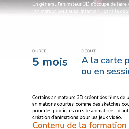
En général, l’animateur 3D s’occupe de faire 
l’animateur peut aussi intervenir dans le d
mécaniques, et se rapprocher ainsi de l’infog
DURÉE
DÉBUT
5 mois
A la carte 
ou en sess
Certains animateurs 3D créent des films de
animations courtes, comme des sketches cour
pour des publicités ou site animations ; d'aut
création d’animations pour les jeux vidéo.
Contenu de la formation