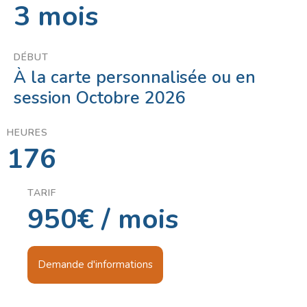
3 mois
DÉBUT
À la carte personnalisée ou en
session Octobre 2026
HEURES
176
TARIF
950€ / mois
D
e
m
a
n
d
e
d
'
i
n
f
o
r
m
a
t
i
o
n
s