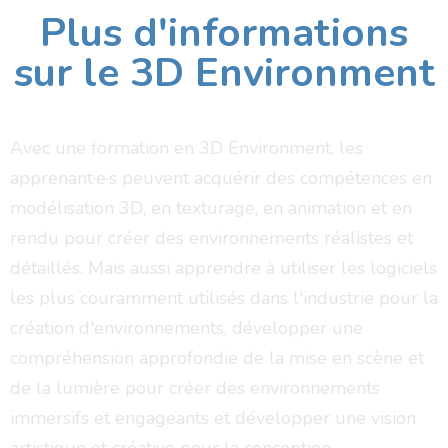
Plus d'informations
sur le 3D Environment
A
v
e
c
u
n
e
f
o
r
m
a
t
i
o
n
e
n
3
D
E
n
v
i
r
o
n
m
e
n
t
,
l
e
s
a
p
p
r
e
n
a
n
t
·
e
·
s
p
e
u
v
e
n
t
a
c
q
u
é
r
i
r
d
e
s
c
o
m
p
é
t
e
n
c
e
s
e
n
m
o
d
é
l
i
s
a
t
i
o
n
3
D
,
e
n
t
e
x
t
u
r
a
g
e
,
e
n
a
n
i
m
a
t
i
o
n
e
t
e
n
r
e
n
d
u
p
o
u
r
c
r
é
e
r
d
e
s
e
n
v
i
r
o
n
n
e
m
e
n
t
s
r
é
a
l
i
s
t
e
s
e
t
d
é
t
a
i
l
l
é
s
.
M
a
i
s
a
u
s
s
i
a
p
p
r
e
n
d
r
e
à
u
t
i
l
i
s
e
r
l
e
s
l
o
g
i
c
i
e
l
s
l
e
s
p
l
u
s
c
o
u
r
a
m
m
e
n
t
u
t
i
l
i
s
é
s
d
a
n
s
l
'
i
n
d
u
s
t
r
i
e
p
o
u
r
l
a
c
r
é
a
t
i
o
n
d
'
e
n
v
i
r
o
n
n
e
m
e
n
t
s
,
d
é
v
e
l
o
p
p
e
r
u
n
e
c
o
m
p
r
é
h
e
n
s
i
o
n
a
p
p
r
o
f
o
n
d
i
e
d
e
l
a
m
i
s
e
e
n
s
c
è
n
e
e
t
d
e
l
a
l
u
m
i
è
r
e
p
o
u
r
c
r
é
e
r
d
e
s
e
n
v
i
r
o
n
n
e
m
e
n
t
s
i
m
m
e
r
s
i
f
s
e
t
e
n
g
a
g
e
a
n
t
s
e
t
d
é
v
e
l
o
p
p
e
r
u
n
e
v
i
s
i
o
n