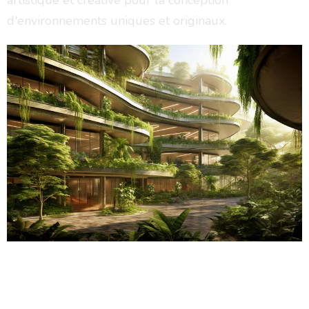
a
r
t
i
s
t
i
q
u
e
e
t
c
r
é
a
t
i
v
e
p
o
u
r
l
a
c
o
n
c
e
p
t
i
o
n
d
'
e
n
v
i
r
o
n
n
e
m
e
n
t
s
u
n
i
q
u
e
s
e
t
o
r
i
g
i
n
a
u
x
.