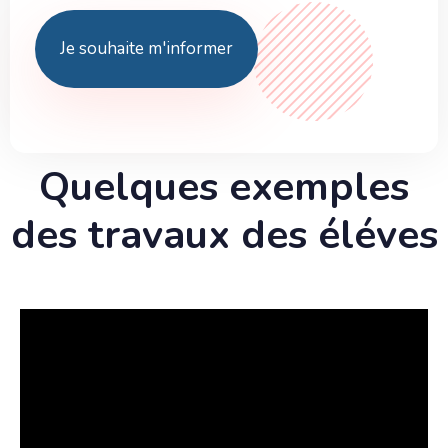
J
e
s
o
u
h
a
i
t
e
m
'
i
n
f
o
r
m
e
r
Quelques exemples
des travaux des éléves