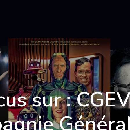
Formations
Qualité
Tarifs
Blog
C
cus sur : CGEV,
agnie Général