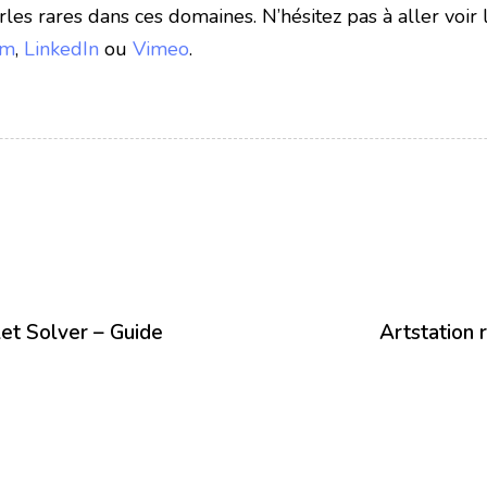
les rares dans ces domaines. N’hésitez pas à aller voir
am
,
LinkedIn
ou
Vimeo
.
let Solver – Guide
Artstation 