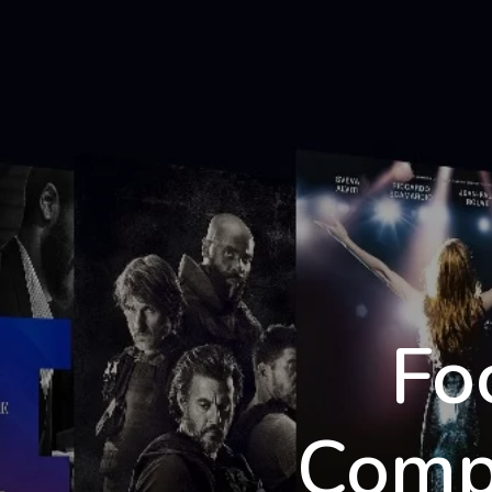
École 3D
Fo
Comp