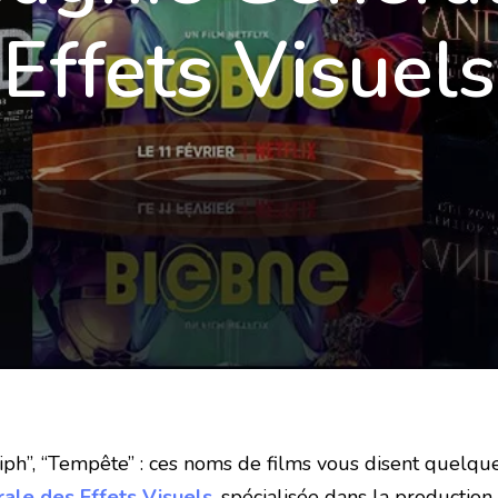
Effets Visuels
iph”, “Tempête” : ces noms de films vous disent quelque 
le des Effets Visuels
, spécialisée dans la production