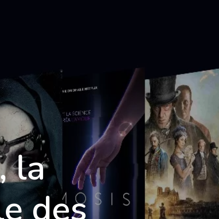
Foire aux questions
Mentions Légales
ontact
Demande d'informations
 la
e des