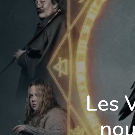
École 3D
Les 
nou