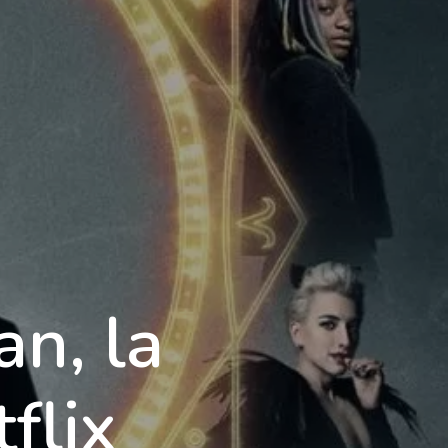
Foire aux questions
Mentions Légales
ontact
Demande d'informations
n, la
flix