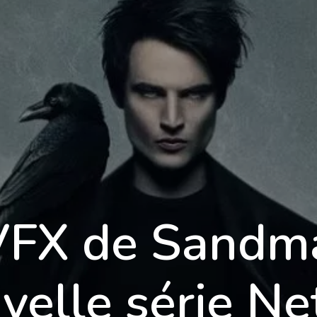
Formations
Qualité
Tarifs
Blog
C
VFX de Sandma
velle série Net