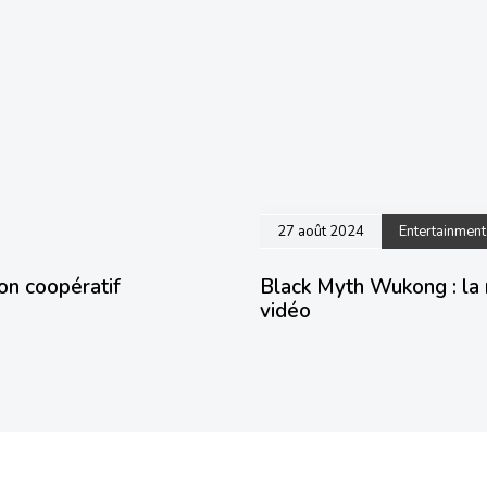
27 août 2024
Entertainment
on coopératif
Black Myth Wukong : la r
vidéo