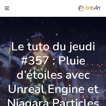
Toggle
navigation
Le tuto du jeudi
#357 : Pluie
d’étoiles avec
Unreal Engine et
Niagara Particles