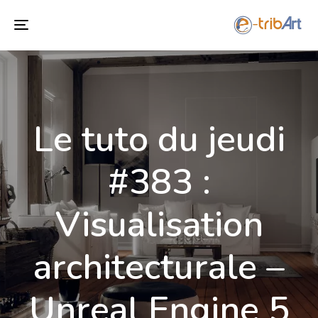
Toggle
navigation
Le tuto du jeudi
#383 :
Visualisation
architecturale –
Unreal Engine 5