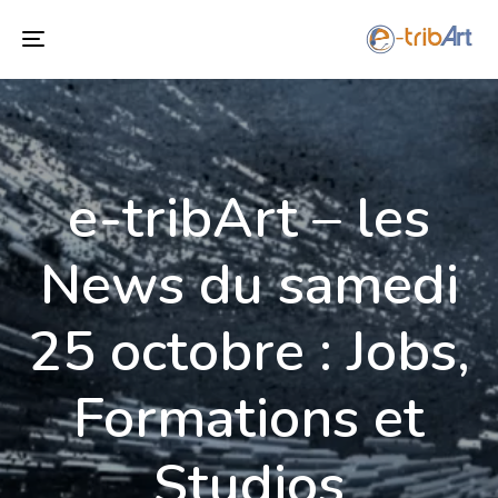
T
o
g
g
l
e-tribArt – les
e
n
a
News du samedi
v
i
25 octobre : Jobs,
g
a
t
Formations et
i
o
Studios
n