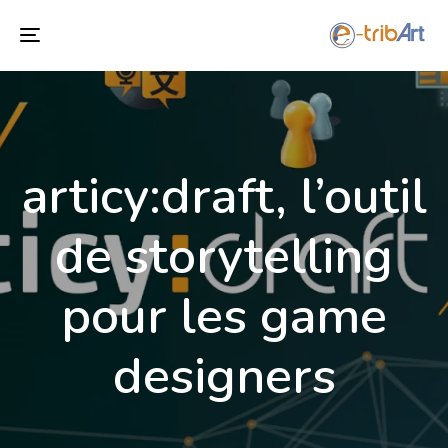
Toggle
navigation
articy:draft, l’outil
de storytelling
pour les game
designers