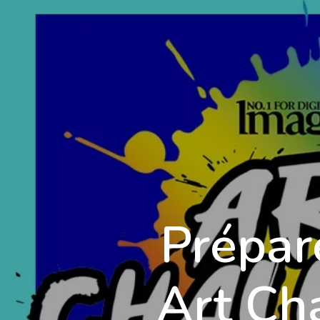
École 3D
Prépar
Art Ch