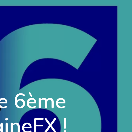
Foire aux questions
Mentions Légales
ontact
Demande d'informations
le 6ème
ineFX !