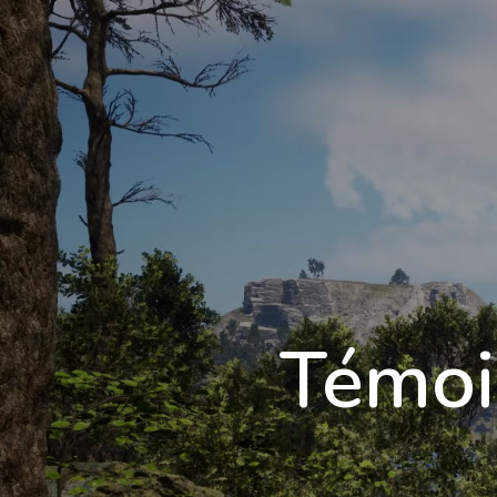
École 3D
Témoi