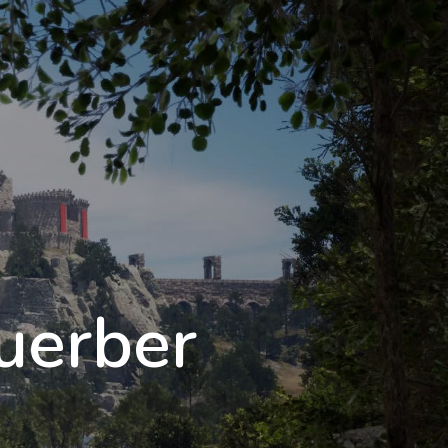
Foire aux questions
Mentions Légales
ontact
Demande d'informations
uerber