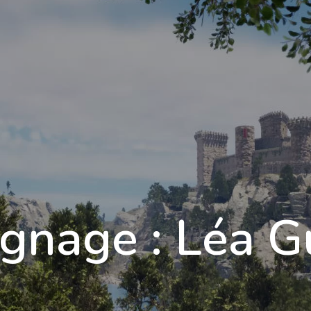
Formations
Qualité
Tarifs
Blog
C
gnage : Léa G