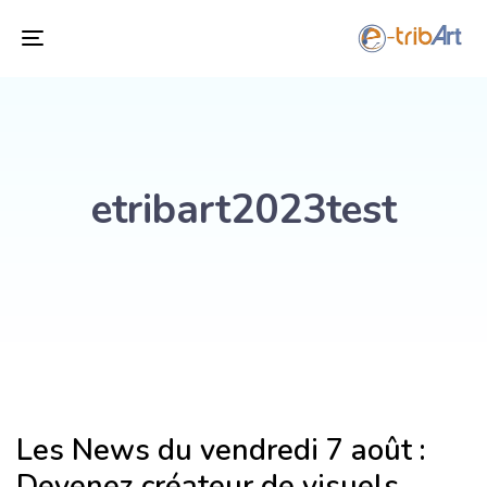
Toggle
navigation
etribart2023test
Les News du vendredi 7 août :
Devenez créateur de visuels