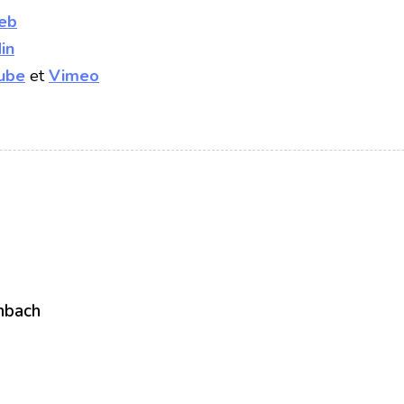
web
in
ube
et
Vimeo
nbach