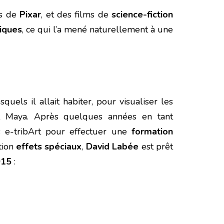
os de
Pixar
, et des films de
science-fiction
iques
, ce qui l’a mené naturellement à une
quels il allait habiter, pour visualiser les
t Maya. Après quelques années en tant
rs e-tribArt pour effectuer une
formation
tion
effets spéciaux
,
David Labée
est prêt
015
: