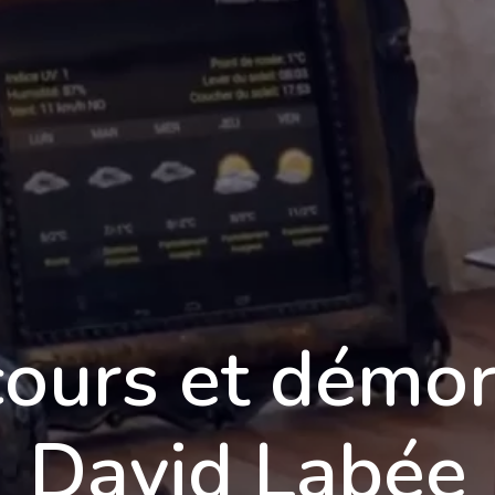
Formations
Qualité
Tarifs
Blog
C
ours et démor
David Labée