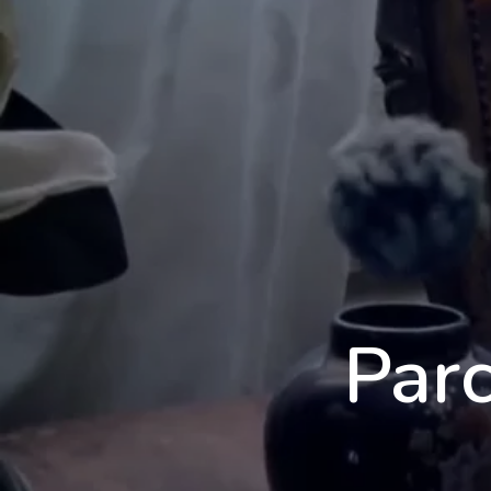
École 3D
Parc