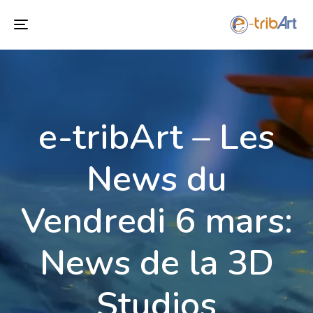
T
o
g
g
l
e-tribArt – Les
e
n
a
News du
v
i
Vendredi 6 mars:
g
a
t
News de la 3D
i
o
Studios
n