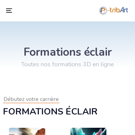
Toggle
navigation
Formations éclair
Toutes nos formations 3D en ligne
Débutez votre carrière
FORMATIONS ÉCLAIR